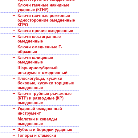
Ключи гаечные накидные
ударные (КГНУ)
Ключи гаечные рожковые
односторониие омедненные
КГРО
Ключи прочие омедненные
Ключи шестигранные
омедненные
Ключи омедненные Г-
образные
Ключи шлицевые
омедненные
Шарнирногубцевый
инструмент омедненный
Плоскогубцы, кусачки
боковые, кусачки торцевые
омедненные
Ключи трубные рычажные
(КТР) и разводные (КР)
омедненные
Ударный омедненный
инструмент
Молотки и кувалды
омедненные
Зубила и бородки ударные
Топоры и стамески