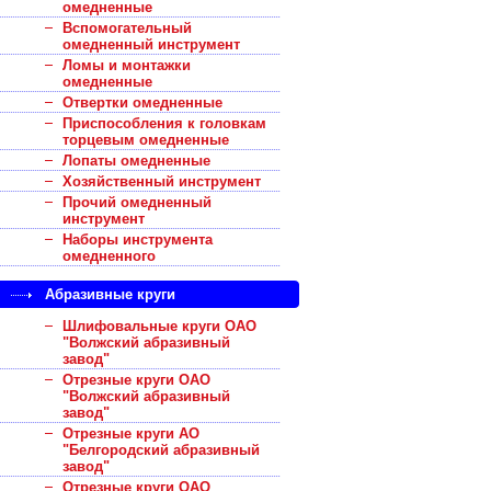
омедненные
Вспомогательный
омедненный инструмент
Ломы и монтажки
омедненные
Отвертки омедненные
Приспособления к головкам
торцевым омедненные
Лопаты омедненные
Хозяйственный инструмент
Прочий омедненный
инструмент
Наборы инструмента
омедненного
Абразивные круги
Шлифовальные круги ОАО
"Волжский абразивный
завод"
Отрезные круги ОАО
"Волжский абразивный
завод"
Отрезные круги АО
"Белгородский абразивный
завод"
Отрезные круги ОАО