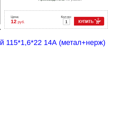
Цена:
Кол-во:
12
руб.
ой 115*1,6*22 14А (метал+нерж)