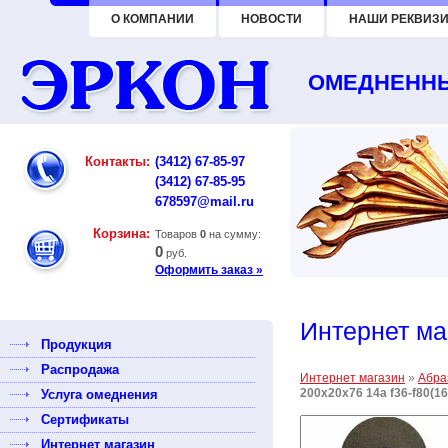
О КОМПАНИИ
НОВОСТИ
НАШИ РЕКВИЗИ
ОМЕДНЕННЫ
Контакты:
(3412) 67-85-97
(3412) 67-85-95
678597@mail.ru
Корзина:
Товаров
0
на сумму:
0
руб.
Оформить заказ »
Интернет ма
Продукция
Распродажа
Интернет магазин
»
Абра
200х20х76 14а f36-f80(1
Услуга омеднения
Сертификаты
Интернет магазин