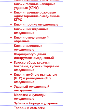
Ключи гаечные накидные
ударные (КГНУ)
Ключи гаечные рожковые
односторониие омедненные
КГРО
Ключи прочие омедненные
Ключи шестигранные
омедненные
Ключи омедненные Г-
образные
Ключи шлицевые
омедненные
Шарнирногубцевый
инструмент омедненный
Плоскогубцы, кусачки
боковые, кусачки торцевые
омедненные
Ключи трубные рычажные
(КТР) и разводные (КР)
омедненные
Ударный омедненный
инструмент
Молотки и кувалды
омедненные
Зубила и бородки ударные
Топоры и стамески