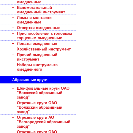
омедненные
Вспомогательный
омедненный инструмент
Ломы и монтажки
омедненные
Отвертки омедненные
Приспособления к головкам
торцевым омедненные
Лопаты омедненные
Хозяйственный инструмент
Прочий омедненный
инструмент
Наборы инструмента
омедненного
Абразивные круги
Шлифовальные круги ОАО
"Волжский абразивный
завод"
Отрезные круги ОАО
"Волжский абразивный
завод"
Отрезные круги АО
"Белгородский абразивный
завод"
Отрезные круги ОАО