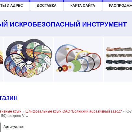
ТЫ И АДРЕС
ДОСТАВКА
КАРТА САЙТА
РАСПРОДА
Й ИСКРОБЕЗОПАСНЫЙ ИНСТРУМЕНТ
газин
зивные круги
»
Шлифовальные круги ОАО "Волжский абразивный завод"
»
Кру
→
6-50)среднее V
Артикул:
нет