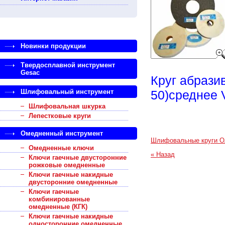
Новинки продукции
Твердосплавной инструмент
Gesac
Круг абрази
Шлифовальный инструмент
50)среднее 
Шлифовальная шкурка
Лепестковые круги
Омедненный инструмент
Шлифовальные круги О
Омедненные ключи
« Назад
Ключи гаечные двусторонние
рожковые омедненные
Ключи гаечные накидные
двусторонние омедненные
Ключи гаечные
комбинированные
омедненные (КГК)
Ключи гаечные накидные
односторонние омедненные