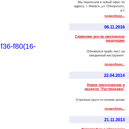
Мы переехали в новый офис по
адресу: г. Ижевск, ул. Обнорского,
д.1
подробнее...
06.11.2016
Снижение цен на омедненую
продукцию
36-f80(16-
Обновился прайс-лист на
омедненый инструмент
подробнее...
22.04.2014
Новое предложение в
разделе "Распродажи"
Отрезные круги по низким ценам
подробнее...
21.11.2013