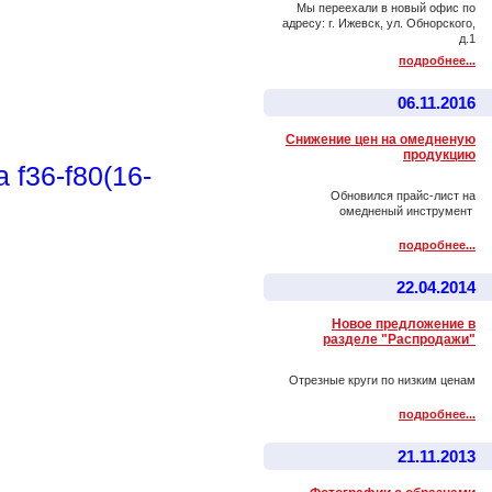
Мы переехали в новый офис по
адресу: г. Ижевск, ул. Обнорского,
д.1
подробнее...
06.11.2016
Снижение цен на омедненую
продукцию
f36-f80(16-
Обновился прайс-лист на
омедненый инструмент
подробнее...
22.04.2014
Новое предложение в
разделе "Распродажи"
Отрезные круги по низким ценам
подробнее...
21.11.2013