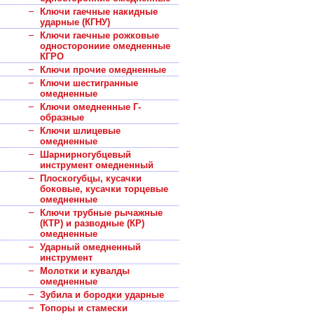
Ключи гаечные накидные
ударные (КГНУ)
Ключи гаечные рожковые
односторониие омедненные
КГРО
Ключи прочие омедненные
Ключи шестигранные
омедненные
Ключи омедненные Г-
образные
Ключи шлицевые
омедненные
Шарнирногубцевый
инструмент омедненный
Плоскогубцы, кусачки
боковые, кусачки торцевые
омедненные
Ключи трубные рычажные
(КТР) и разводные (КР)
омедненные
Ударный омедненный
инструмент
Молотки и кувалды
омедненные
Зубила и бородки ударные
Топоры и стамески