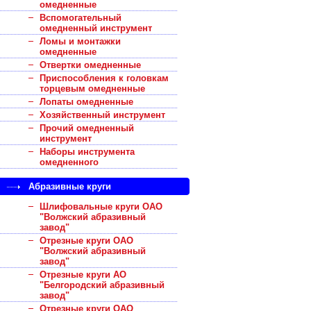
омедненные
Вспомогательный
омедненный инструмент
Ломы и монтажки
омедненные
Отвертки омедненные
Приспособления к головкам
торцевым омедненные
Лопаты омедненные
Хозяйственный инструмент
Прочий омедненный
инструмент
Наборы инструмента
омедненного
Абразивные круги
Шлифовальные круги ОАО
"Волжский абразивный
завод"
Отрезные круги ОАО
"Волжский абразивный
завод"
Отрезные круги АО
"Белгородский абразивный
завод"
Отрезные круги ОАО