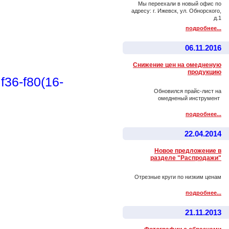
Мы переехали в новый офис по
адресу: г. Ижевск, ул. Обнорского,
д.1
подробнее...
06.11.2016
Снижение цен на омедненую
продукцию
36-f80(16-
Обновился прайс-лист на
омедненый инструмент
подробнее...
22.04.2014
Новое предложение в
разделе "Распродажи"
Отрезные круги по низким ценам
подробнее...
21.11.2013