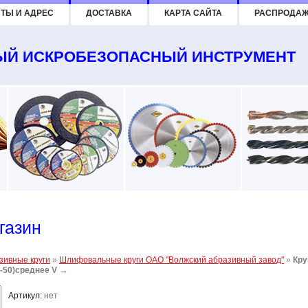
ТЫ И АДРЕС
ДОСТАВКА
КАРТА САЙТА
РАСПРОДА
Й ИСКРОБЕЗОПАСНЫЙ ИНСТРУМЕНТ
газин
зивные круги
»
Шлифовальные круги ОАО "Волжский абразивный завод"
»
Кру
→
6-50)среднее V
Артикул:
нет