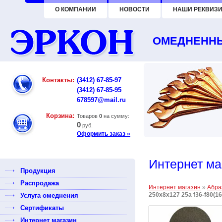
О КОМПАНИИ
НОВОСТИ
НАШИ РЕКВИЗИ
ОМЕДНЕННЫ
Контакты:
(3412) 67-85-97
(3412) 67-85-95
678597@mail.ru
Корзина:
Товаров
0
на сумму:
0
руб.
Оформить заказ »
Интернет ма
Продукция
Распродажа
Интернет магазин
»
Абра
250х8х127 25а f36-f80(1
Услуга омеднения
Сертификаты
Интернет магазин