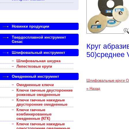
Новинки продукции
Твердосплавной инструмент
Gesac
Круг абрази
Шлифовальный инструмент
50)среднее 
Шлифовальная шкурка
Лепестковые круги
Омедненный инструмент
Шлифовальные круги О
Омедненные ключи
« Назад
Ключи гаечные двусторонние
рожковые омедненные
Ключи гаечные накидные
двусторонние омедненные
Ключи гаечные
комбинированные
омедненные (КГК)
Ключи гаечные накидные
односторонние омедненные