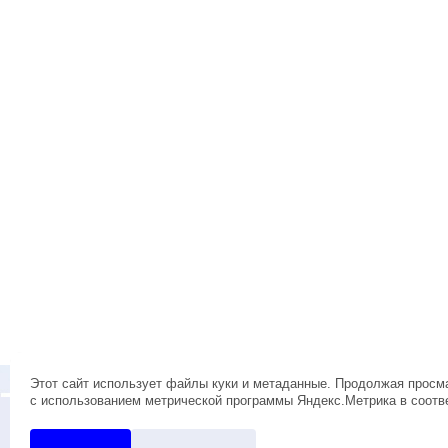
О КОМПАНИИ
НОВОСТИ
НАШИ РЕКВИЗИТЫ И АДРЕС
ДОС
Этот сайт использует файлы куки и метаданные. Продолжая просма
АКТУАЛЬНЫЕ ОСТАТКИ
с использованием метрической программы Яндекс.Метрика в соотв
© 2010 ООО "ЭРКОН"