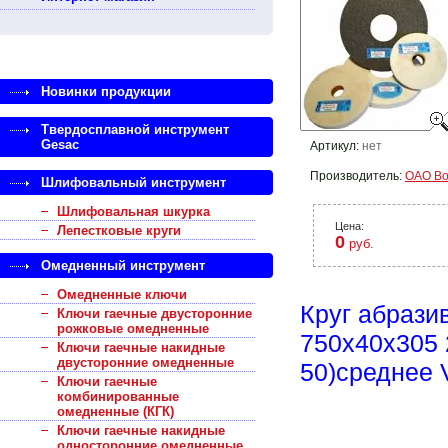
Новинки продукции
Твердосплавной инструмент
Gesac
Артикул:
нет
Производитель:
ОАО Во
Шлифовальный инструмент
Шлифовальная шкурка
Цена:
Лепестковые круги
0
руб.
Омедненный инструмент
Омедненные ключи
Круг абраз
Ключи гаечные двусторонние
рожковые омедненные
750х40х305 2
Ключи гаечные накидные
двусторонние омедненные
50)среднее 
Ключи гаечные
комбинированные
омедненные (КГК)
Ключи гаечные накидные
односторонние омедненные