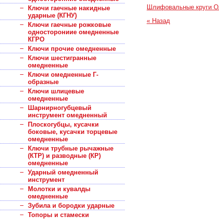
Шлифовальные круги О
Ключи гаечные накидные
ударные (КГНУ)
« Назад
Ключи гаечные рожковые
односторониие омедненные
КГРО
Ключи прочие омедненные
Ключи шестигранные
омедненные
Ключи омедненные Г-
образные
Ключи шлицевые
омедненные
Шарнирногубцевый
инструмент омедненный
Плоскогубцы, кусачки
боковые, кусачки торцевые
омедненные
Ключи трубные рычажные
(КТР) и разводные (КР)
омедненные
Ударный омедненный
инструмент
Молотки и кувалды
омедненные
Зубила и бородки ударные
Топоры и стамески