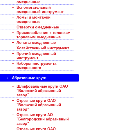
омедненные
Вспомогательный
омедненный инструмент
Ломы и монтажки
омедненные
Отвертки омедненные
Приспособления к головкам
торцевым омедненные
Лопаты омедненные
Хозяйственный инструмент
Прочий омедненный
инструмент
Наборы инструмента
омедненного
Абразивные круги
Шлифовальные круги ОАО
"Волжский абразивный
завод"
Отрезные круги ОАО
"Волжский абразивный
завод"
Отрезные круги АО
"Белгородский абразивный
завод"
Отрезные круги ОАО