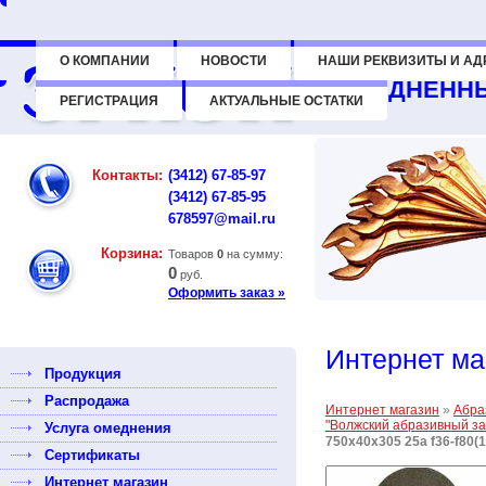
О КОМПАНИИ
НОВОСТИ
НАШИ РЕКВИЗИТЫ И АД
ОМЕДНЕННЫ
РЕГИСТРАЦИЯ
АКТУАЛЬНЫЕ ОСТАТКИ
Контакты:
(3412) 67-85-97
(3412) 67-85-95
678597@mail.ru
Корзина:
Товаров
0
на сумму:
0
руб.
Оформить заказ »
Интернет ма
Продукция
Распродажа
Интернет магазин
»
Абра
"Волжский абразивный за
Услуга омеднения
750х40х305 25а f36-f80(
Сертификаты
Интернет магазин