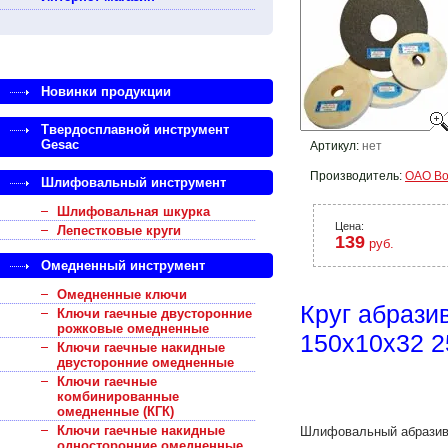
Новинки продукции
Твердосплавной инструмент
Gesac
Артикул:
нет
Производитель:
ОАО Во
Шлифовальный инструмент
Шлифовальная шкурка
Цена:
Лепестковые круги
139
руб.
Омедненный инструмент
Омедненные ключи
Круг абраз
Ключи гаечные двусторонние
рожковые омедненные
150x10x32 2
Ключи гаечные накидные
двусторонние омедненные
Ключи гаечные
комбинированные
омедненные (КГК)
Ключи гаечные накидные
Шлифовальный абразивн
односторонние омедненные