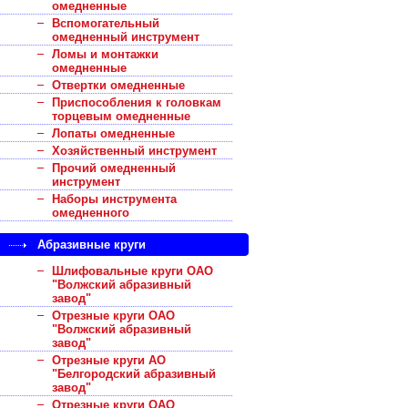
омедненные
Вспомогательный
омедненный инструмент
Ломы и монтажки
омедненные
Отвертки омедненные
Приспособления к головкам
торцевым омедненные
Лопаты омедненные
Хозяйственный инструмент
Прочий омедненный
инструмент
Наборы инструмента
омедненного
Абразивные круги
Шлифовальные круги ОАО
"Волжский абразивный
завод"
Отрезные круги ОАО
"Волжский абразивный
завод"
Отрезные круги АО
"Белгородский абразивный
завод"
Отрезные круги ОАО