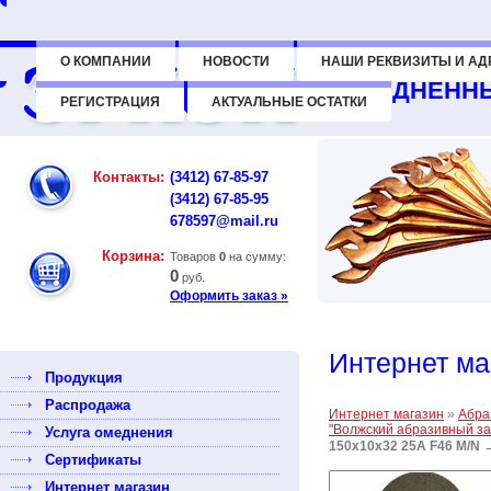
О КОМПАНИИ
НОВОСТИ
НАШИ РЕКВИЗИТЫ И АД
ОМЕДНЕННЫ
РЕГИСТРАЦИЯ
АКТУАЛЬНЫЕ ОСТАТКИ
Контакты:
(3412) 67-85-97
(3412) 67-85-95
678597@mail.ru
Корзина:
Товаров
0
на сумму:
0
руб.
Оформить заказ »
Интернет ма
Продукция
Распродажа
Интернет магазин
»
Абра
"Волжский абразивный за
Услуга омеднения
150x10x32 25А F46 M/N
Сертификаты
Интернет магазин