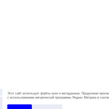
О КОМПАНИИ
НОВОСТИ
НАШИ РЕКВИЗИТЫ И АДРЕС
ДОС
Этот сайт использует файлы куки и метаданные. Продолжая просма
АКТУАЛЬНЫЕ ОСТАТКИ
с использованием метрической программы Яндекс.Метрика в соотв
© 2010 ООО "ЭРКОН"