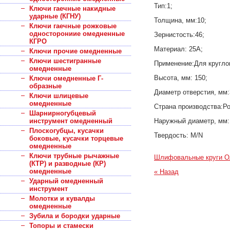
Тип:1;
Ключи гаечные накидные
ударные (КГНУ)
Толщина, мм:10;
Ключи гаечные рожковые
односторониие омедненные
Зернистость:46;
КГРО
Материал: 25А;
Ключи прочие омедненные
Ключи шестигранные
Применение:Для кругло
омедненные
Высота, мм: 150;
Ключи омедненные Г-
образные
Диаметр отверстия, мм:
Ключи шлицевые
омедненные
Страна производства:Ро
Шарнирногубцевый
инструмент омедненный
Наружный диаметр, мм:
Плоскогубцы, кусачки
Твердость: M/N
боковые, кусачки торцевые
омедненные
Ключи трубные рычажные
Шлифовальные круги О
(КТР) и разводные (КР)
омедненные
« Назад
Ударный омедненный
инструмент
Молотки и кувалды
омедненные
Зубила и бородки ударные
Топоры и стамески